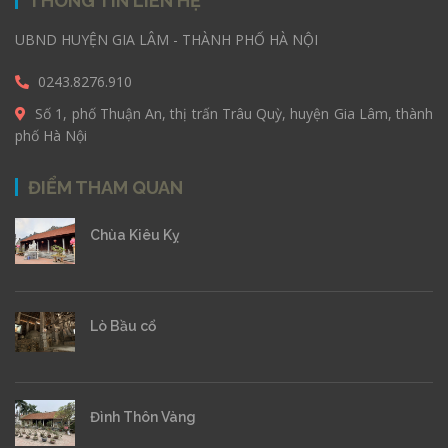
THÔNG TIN LIÊN HỆ
UBND HUYỆN GIA LÂM - THÀNH PHỐ HÀ NỘI
0243.8276.910
Số 1, phố Thuận An, thị trấn Trâu Quỳ, huyện Gia Lâm, thành
phố Hà Nội
ĐIỂM THAM QUAN
Chùa Kiêu Kỵ
Lò Bầu cổ
Đình Thôn Vàng