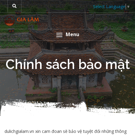
Select Language
▼
Menu
Chính sách bảo mật
dulichgialam.vn xin cam đoan sẽ bảo vệ tuyệt đối những thông