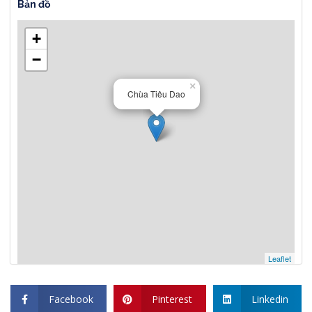
Bản đồ
+
−
×
Chùa Tiêu Dao
Leaflet
Facebook
Pinterest
Linkedin