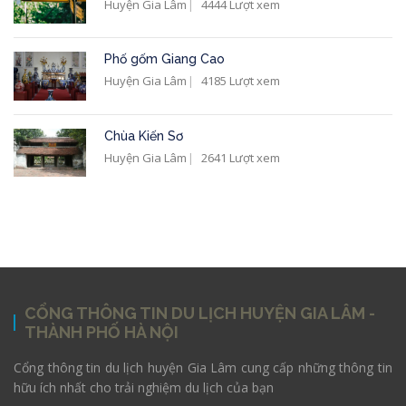
Huyện Gia Lâm
4444 Lượt xem
Phố gốm Giang Cao
Huyện Gia Lâm
4185 Lượt xem
Chùa Kiến Sơ
Huyện Gia Lâm
2641 Lượt xem
CỔNG THÔNG TIN DU LỊCH HUYỆN GIA LÂM -
THÀNH PHỐ HÀ NỘI
Cổng thông tin du lịch huyện Gia Lâm cung cấp những thông tin
hữu ích nhất cho trải nghiệm du lịch của bạn