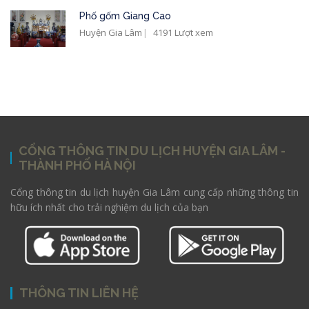
Phố gốm Giang Cao
Huyện Gia Lâm
4191 Lượt xem
CỔNG THÔNG TIN DU LỊCH HUYỆN GIA LÂM -
THÀNH PHỐ HÀ NỘI
Cổng thông tin du lịch huyện Gia Lâm cung cấp những thông tin
hữu ích nhất cho trải nghiệm du lịch của bạn
THÔNG TIN LIÊN HỆ