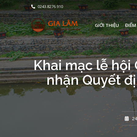
0243.8276.910
GIỚI THIỆU
ĐIỂM
Khai mạc lễ hội
nhận Quyết đị
24