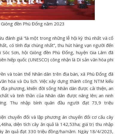
hội Gióng đền Phù Đổng năm 2023
 đánh giá “là một trong những lễ hội kỳ thú nhất và cổ
hất, có tính đại chúng nhất”, thu hút hàng vạn người đến
i Sóc Sơn, hội Gióng đền Phù Đổng, huyện Gia Lâm đã
iên hiệp quốc (UNESCO) công nhận là Di sản văn hóa phi
ền và toàn thể Nhân dân trên địa bàn, xã Phù Đổng đã
Văn hóa và Du lịch. Việc xây dựng thành công NTM kiểu
địa phương, khiến đời sống Nhân dân được cải thiện, an
chất và tinh thần của Nhân dân được nâng lên; an ninh
vững. Thu nhập bình quân đầu người đạt 73,9 triệu
iện chuyển đổi và lập phương án chuyển đổi cơ cấu cây
46ha, diện tích cây ăn quả là 142,53ha; giá trị thu nhập
cây ăn quả đạt 330 triệu đồng/ha/năm. Ngày 18/4/2023,