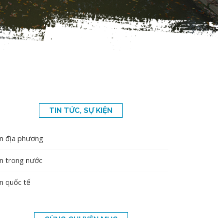
TIN TỨC, SỰ KIỆN
in địa phương
in trong nước
n quốc tế