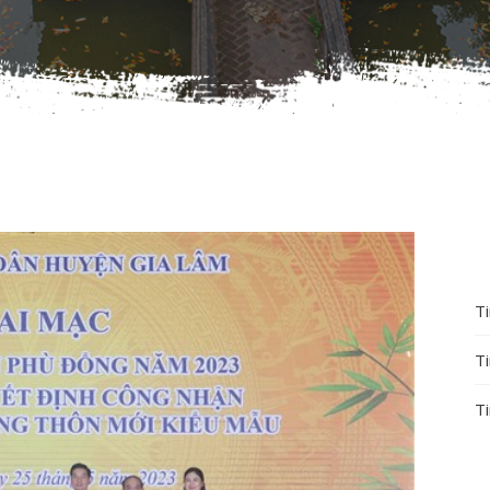
T
T
Ti