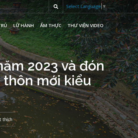
Select Language
▼
TRÚ
LỮ HÀNH
ẨM THỰC
THƯ VIỆN VIDEO
 năm 2023 và đón
 thôn mới kiểu
 thích