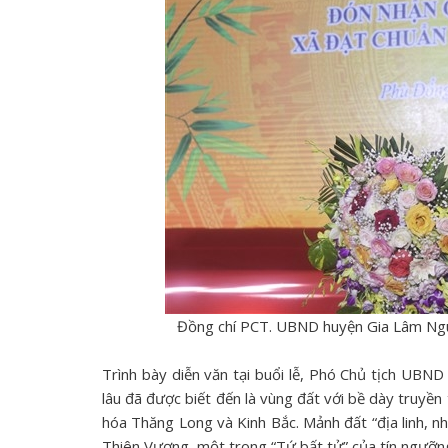
Đồng chí PCT. UBND huyện Gia Lâm Ngu
Trình bày diễn văn tại buổi lễ, Phó Chủ tịch UB
lâu đã được biết đến là vùng đất với bề dày truyền 
hóa Thăng Long và Kinh Bắc. Mảnh đất “địa linh, 
Thiên Vương, một trong “Tứ bất tử” của tín ngưỡn