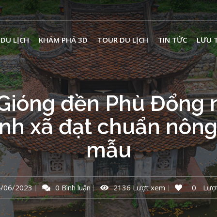
 DU LỊCH
KHÁM PHÁ 3D
TOUR DU LỊCH
TIN TỨC
LƯU 
 Gióng đền Phù Đổng
nh xã đạt chuẩn nông
mẫu
/06/2023
0 Bình luận
2136 Lượt xem
0
Lượt